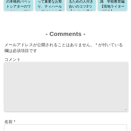
の本格的パペッ
って重要なお祭
るための人付き
識 学校教育編
トシアターのワ
り、ティハール
合いのコツ3つ
【現地ライター
ークショップ！
ってどんなお祭
【ネパール暮ら
が語る】
通訳として参加
り？
しから学んだこ
した感想
と】
-
Comments
-
メールアドレスが公開されることはありません。
*
が付いている
欄は必須項目です
コメント
名前
*