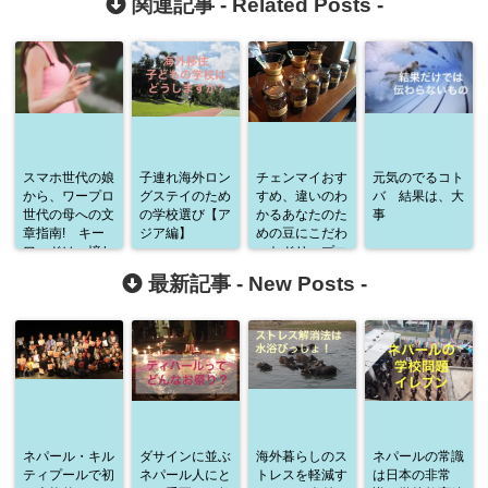
関連記事 -
Related Posts
-
スマホ世代の娘
子連れ海外ロン
チェンマイおす
元気のでるコト
から、ワープロ
グステイのため
すめ、違いのわ
バ 結果は、大
世代の母への文
の学校選び【ア
かるあなたのた
事
章指南! キー
ジア編】
めの豆にこだわ
ワードは、憧れ
ったドリップコ
と共感
ーヒーの飲める
最新記事 -
New Posts
-
カフェ3選
ネパール・キル
ダサインに並ぶ
海外暮らしのス
ネパールの常識
ティプールで初
ネパール人にと
トレスを軽減す
は日本の非常