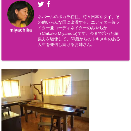
ネパールのポカラ在住、時々日本やタイ、そ
の他いろんな国に出没する、エディター兼ラ
イター兼コーディネイターのみやちか
miyachika
（Chikako Miyamoto)です。今まで培った編
集力を駆使して、50歳からのトキメキのある
人生を発信し続けるお姉さん。