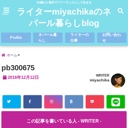
50歳から海外でフリーランスとして生きる
ライターmiyachikaのネ
menu
パール暮らしblog
ネパール暮
ライターの
お問い合わ
Profile
らし
仕事
せ
ホーム
pb300675
WRITER
2016年12月12日
miyachika
この記事を書いている人 -
WRITER
-