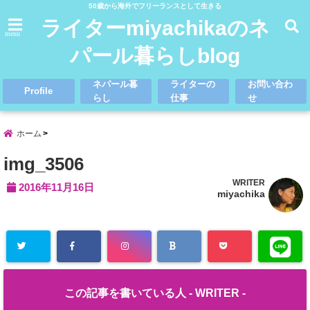
50歳から海外でフリーランスとして生きる
ライターmiyachikaのネ
menu
パール暮らしblog
ネパール暮
ライターの
お問い合わ
Profile
らし
仕事
せ
ホーム
img_3506
WRITER
2016年11月16日
miyachika
この記事を書いている人 -
WRITER
-