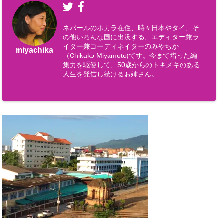
ネパールのポカラ在住、時々日本やタイ、そ
の他いろんな国に出没する、エディター兼ラ
イター兼コーディネイターのみやちか
miyachika
（Chikako Miyamoto)です。今まで培った編
集力を駆使して、50歳からのトキメキのある
人生を発信し続けるお姉さん。