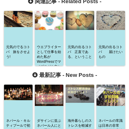
関連記事 -
Related Posts
-
元気のでるコト
ウエブライター
元気の出るコト
元気の出るコト
バ 旅をさせよ
として仕事を始
バ 正直であ
バ 届けたい
う!
めた私が
る、ということ
もの
WordPressでマ
イブログを立ち
上げようと思っ
最新記事 -
New Posts
-
た理由
ネパール・キル
ダサインに並ぶ
海外暮らしのス
ネパールの常識
ティプールで初
ネパール人にと
トレスを軽減す
は日本の非常