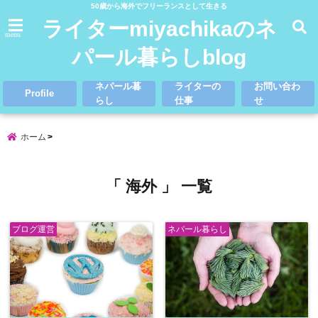
50歳から海外でフリーランスとして生きる
ライターmiyachikaのネ
menu
パール暮らしblog
ネパール暮
ライターの
お問い合わ
Profile
らし
仕事
せ
ホーム
「 海外 」 一覧
ブログ運営
ネパール暮らし