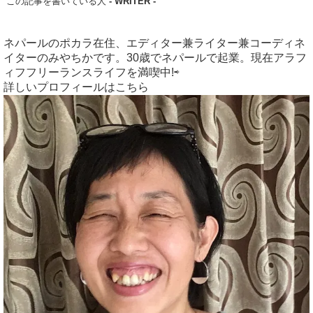
この記事を書いている人
- WRITER -
ネパールのポカラ在住、エディター兼ライター兼コーディネ
イターのみやちかです。30歳でネパールで起業。現在アラフ
ィフフリーランスライフを満喫中!⇨
詳しいプロフィールはこちら