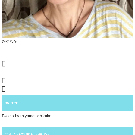
みやちか
twitter
Tweets by miyamotochikako