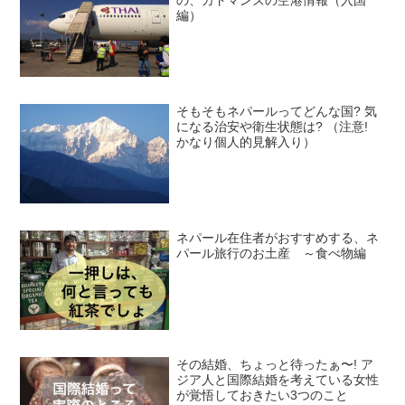
の、カトマンズの空港情報（入国
編）
そもそもネパールってどんな国? 気
になる治安や衛生状態は? （注意!
かなり個人的見解入り）
ネパール在住者がおすすめする、ネ
パール旅行のお土産 ～食べ物編
その結婚、ちょっと待ったぁ〜! ア
ジア人と国際結婚を考えている女性
が覚悟しておきたい3つのこと