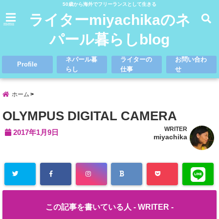
50歳から海外でフリーランスとして生きる
ライターmiyachikaのネ
menu
パール暮らしblog
ネパール暮
ライターの
お問い合わ
Profile
らし
仕事
せ
ホーム
OLYMPUS DIGITAL CAMERA
WRITER
2017年1月9日
miyachika
この記事を書いている人 -
WRITER
-