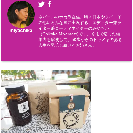
ネパールのポカラ在住、時々日本やタイ、そ
の他いろんな国に出没する、エディター兼ラ
イター兼コーディネイターのみやちか
miyachika
（Chikako Miyamoto)です。今まで培った編
集力を駆使して、50歳からのトキメキのある
人生を発信し続けるお姉さん。