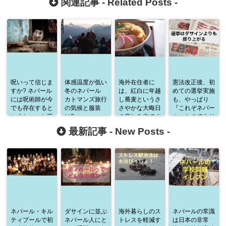
関連記事 -
Related Posts
-
呪いって信じま
体感温度が低い
海外在住者に
憲法改正後、初
すか? ネパール
冬のネパール
は、紅白に年越
めての選挙実施
には呪術師が今
カトマンズ旅行
し蕎麦というさ
も、やっぱり
でも存在すると
の気候と服装
さやかな大晦日
『これぞネパー
いうちょっと不
は?
の楽しみ方です
ル』なのであり
思議なお話
ら羨ましいもの
ました!
最新記事 -
New Posts
-
である
ネパール・キル
ダサインに並ぶ
海外暮らしのス
ネパールの常識
ティプールで初
ネパール人にと
トレスを軽減す
は日本の非常