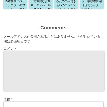
の本格的パペッ
って重要なお祭
るための人付き
識 学校教育編
トシアターのワ
り、ティハール
合いのコツ3つ
【現地ライター
ークショップ！
ってどんなお祭
【ネパール暮ら
が語る】
通訳として参加
り？
しから学んだこ
した感想
と】
-
Comments
-
メールアドレスが公開されることはありません。
*
が付いている
欄は必須項目です
コメント
名前
*