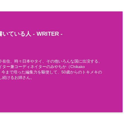
いている人 -
WRITER
-
ラ在住、時々日本やタイ、その他いろんな国に出没する、
ター兼コーディネイターのみやちか（Chikako
)です。今まで培った編集力を駆使して、50歳からのトキメキの
し続けるお姉さん。