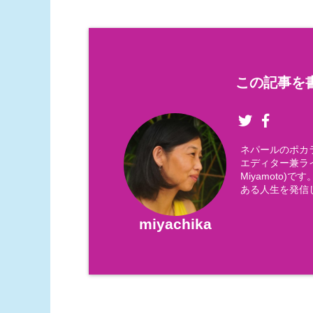
この記事を書
ネパールのポカ
エディター兼ライ
Miyamoto
ある人生を発信
miyachika