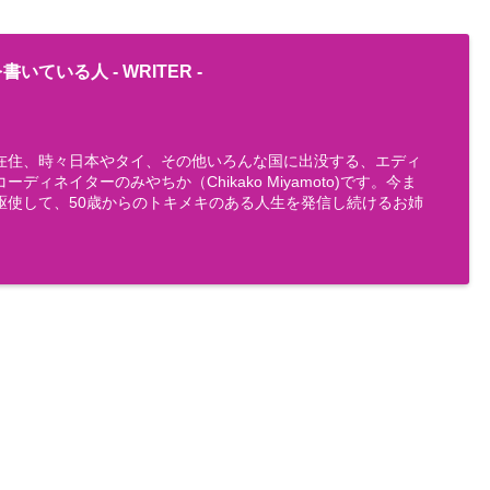
書いている人 -
WRITER
-
在住、時々日本やタイ、その他いろんな国に出没する、エディ
ディネイターのみやちか（Chikako Miyamoto)です。今ま
駆使して、50歳からのトキメキのある人生を発信し続けるお姉