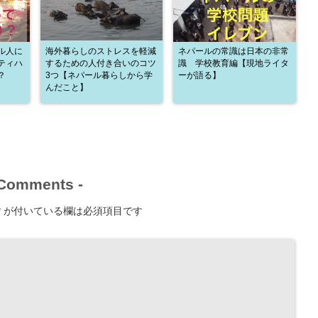
ル人に
海外暮らしのストレスを軽減
ネパールの常識は日本の非常
ティハ
するための人付き合いのコツ
識 学校教育編【現地ライタ
？
3つ【ネパール暮らしから学
ーが語る】
んだこと】
Comments
-
*
が付いている欄は必須項目です