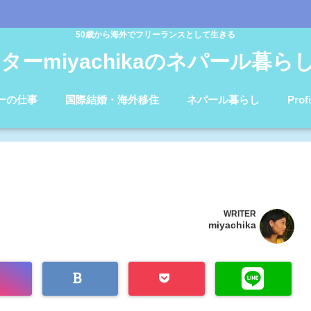
50歳から海外でフリーランスとして生きる
ターmiyachikaのネパール暮らしb
ーの仕事
国際結婚・海外移住
ネパール暮らし
Profi
WRITER
miyachika