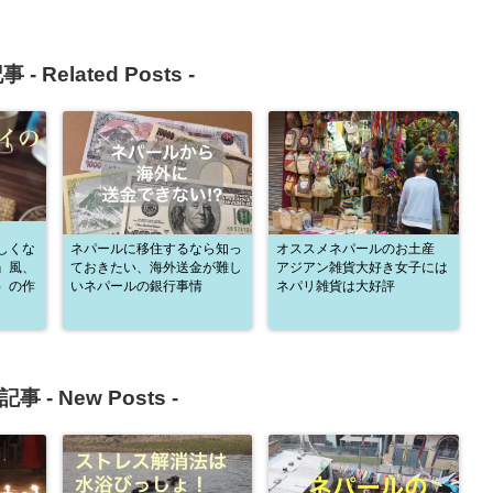
事 -
Related Posts
-
しくな
ネパールに移住するなら知っ
オススメネパールのお土産
』風、
ておきたい、海外送金が難し
アジアン雑貨大好き女子には
）の作
いネパールの銀行事情
ネパリ雑貨は大好評
記事 -
New Posts
-