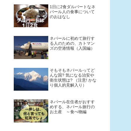
1日に2食ダルバートなネ
パール人の食事について
のおはなし
ネパールに初めて旅行す
る人のための、カトマン
ズの空港情報（入国編）
そもそもネパールってど
んな国? 気になる治安や
衛生状態は? （注意! かな
り個人的見解入り）
ネパール在住者がおすす
めする、ネパール旅行の
お土産 ～食べ物編