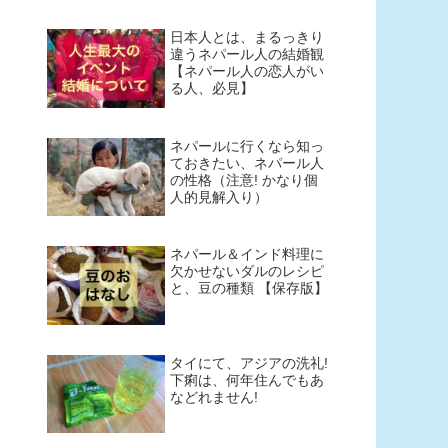
日本人とは、まるっきり
違うネパール人の結婚観
【ネパール人の恋人がい
る人、必見】
ネパールに行くなら知っ
ておきたい、ネパール人
の性格（注意! かなり個
人的見解入り）
ネパール＆インド料理に
欠かせないダルのレシピ
と、豆の種類 【保存版】
タイにて、アジアの洗礼!
下痢は、何年住んでもあ
などれません!