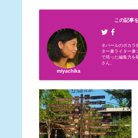
この記事を
ネパールのポカラ
ター兼ライター兼コー
で培った編集力を
さん。
miyachika