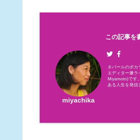
この記事を書
ネパールのポカ
エディター兼ライ
Miyamoto
ある人生を発信
miyachika