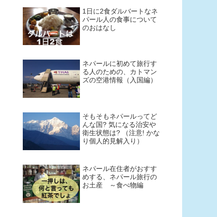
1日に2食ダルバートなネ
パール人の食事について
のおはなし
ネパールに初めて旅行す
る人のための、カトマン
ズの空港情報（入国編）
そもそもネパールってど
んな国? 気になる治安や
衛生状態は? （注意! かな
り個人的見解入り）
ネパール在住者がおすす
めする、ネパール旅行の
お土産 ～食べ物編