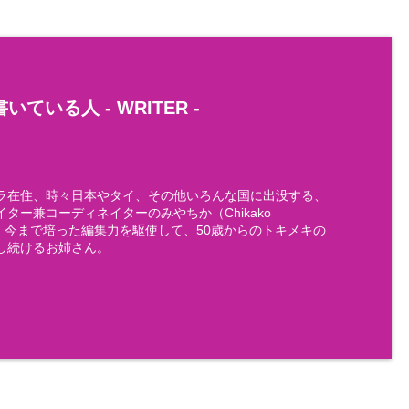
いている人 -
WRITER
-
ラ在住、時々日本やタイ、その他いろんな国に出没する、
ター兼コーディネイターのみやちか（Chikako
)です。今まで培った編集力を駆使して、50歳からのトキメキの
し続けるお姉さん。