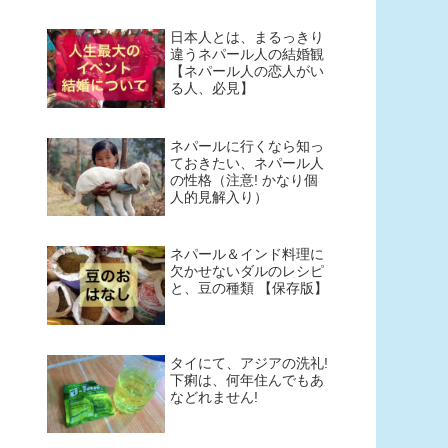
日本人とは、まるっきり
違うネパール人の結婚観
【ネパール人の恋人がい
る人、必見】
ネパールに行くなら知っ
ておきたい、ネパール人
の性格（注意! かなり個
人的見解入り）
ネパール＆インド料理に
欠かせないダルのレシピ
と、豆の種類 【保存版】
タイにて、アジアの洗礼!
下痢は、何年住んでもあ
などれません!