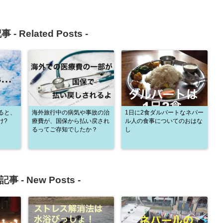
事 -
Related Posts
-
ると、
海外旅行中の病気や事故の治
1日に2食ダルバートなネパー
け?
療費が、国保から払い戻され
ル人の食事についてのおはな
るってご存知でしたか？
し
記事 -
New Posts
-