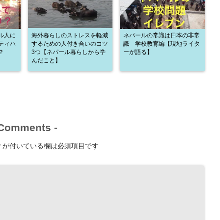
ル人に
海外暮らしのストレスを軽減
ネパールの常識は日本の非常
ティハ
するための人付き合いのコツ
識 学校教育編【現地ライタ
？
3つ【ネパール暮らしから学
ーが語る】
んだこと】
Comments
-
*
が付いている欄は必須項目です