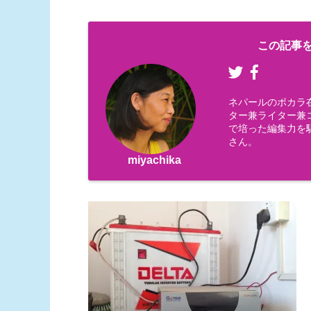
この記事を
ネパールのポカラ
ター兼ライター兼コー
で培った編集力を
さん。
miyachika