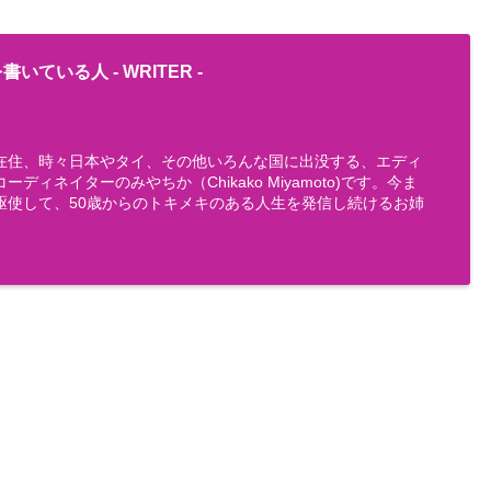
書いている人 -
WRITER
-
在住、時々日本やタイ、その他いろんな国に出没する、エディ
ディネイターのみやちか（Chikako Miyamoto)です。今ま
駆使して、50歳からのトキメキのある人生を発信し続けるお姉