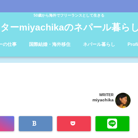
50歳から海外でフリーランスとして生きる
ターmiyachikaのネパール暮らしb
ーの仕事
国際結婚・海外移住
ネパール暮らし
Profi
WRITER
miyachika