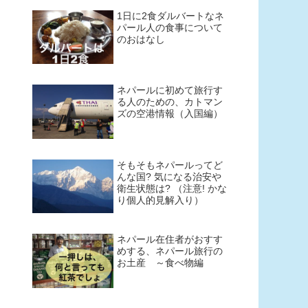
1日に2食ダルバートなネ
パール人の食事について
のおはなし
ネパールに初めて旅行す
る人のための、カトマン
ズの空港情報（入国編）
そもそもネパールってど
んな国? 気になる治安や
衛生状態は? （注意! かな
り個人的見解入り）
ネパール在住者がおすす
めする、ネパール旅行の
お土産 ～食べ物編