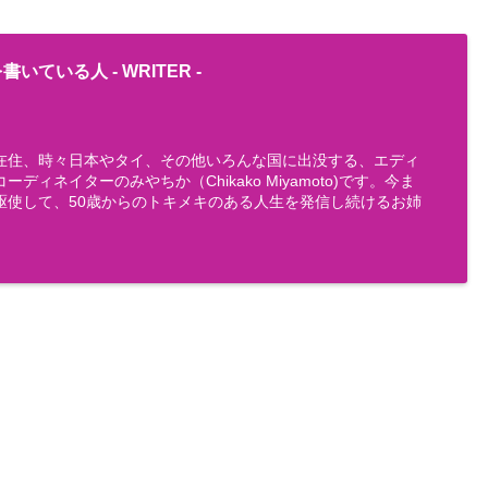
書いている人 -
WRITER
-
在住、時々日本やタイ、その他いろんな国に出没する、エディ
ディネイターのみやちか（Chikako Miyamoto)です。今ま
駆使して、50歳からのトキメキのある人生を発信し続けるお姉