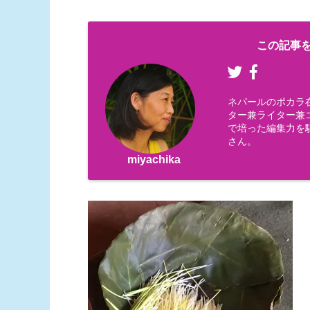
この記事を
ネパールのポカラ
ター兼ライター兼コー
で培った編集力を
さん。
miyachika