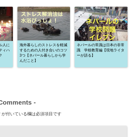
ル人に
海外暮らしのストレスを軽減
ネパールの常識は日本の非常
ティハ
するための人付き合いのコツ
識 学校教育編【現地ライタ
？
3つ【ネパール暮らしから学
ーが語る】
んだこと】
Comments
-
*
が付いている欄は必須項目です