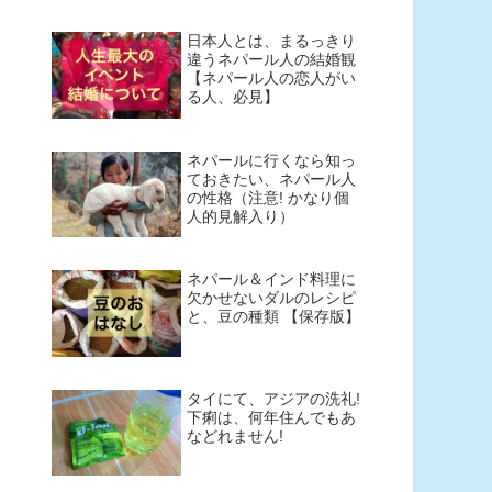
日本人とは、まるっきり
違うネパール人の結婚観
【ネパール人の恋人がい
る人、必見】
ネパールに行くなら知っ
ておきたい、ネパール人
の性格（注意! かなり個
人的見解入り）
ネパール＆インド料理に
欠かせないダルのレシピ
と、豆の種類 【保存版】
タイにて、アジアの洗礼!
下痢は、何年住んでもあ
などれません!