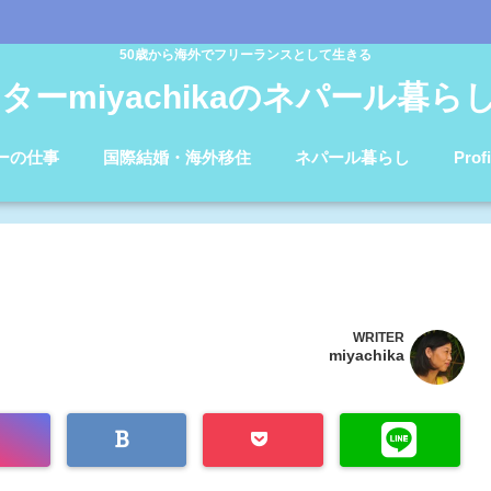
50歳から海外でフリーランスとして生きる
ターmiyachikaのネパール暮らしb
ーの仕事
国際結婚・海外移住
ネパール暮らし
Profi
WRITER
miyachika