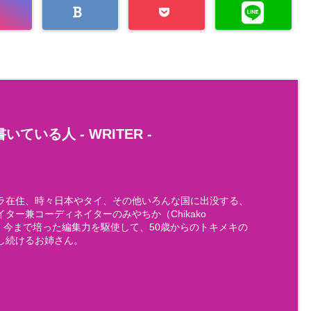
いている人 -
WRITER
-
ラ在住、時々日本やタイ、その他いろんな国に出没する、
ター兼コーディネイターのみやちか（Chikako
)です。今まで培った編集力を駆使して、50歳からのトキメキの
し続けるお姉さん。