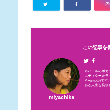
この記事を書
ネパールのポカ
エディター兼ライ
Miyamoto
ある人生を発信
miyachika