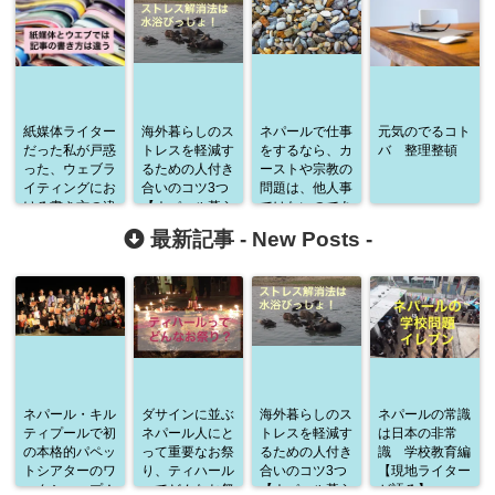
紙媒体ライター
海外暮らしのス
ネパールで仕事
元気のでるコト
だった私が戸惑
トレスを軽減す
をするなら、カ
バ 整理整頓
った、ウェブラ
るための人付き
ーストや宗教の
イティングにお
合いのコツ3つ
問題は、他人事
ける書き方の違
【ネパール暮ら
ではないのであ
い
しから学んだこ
る
最新記事 -
New Posts
-
と】
ネパール・キル
ダサインに並ぶ
海外暮らしのス
ネパールの常識
ティプールで初
ネパール人にと
トレスを軽減す
は日本の非常
の本格的パペッ
って重要なお祭
るための人付き
識 学校教育編
トシアターのワ
り、ティハール
合いのコツ3つ
【現地ライター
ークショップ！
ってどんなお祭
【ネパール暮ら
が語る】