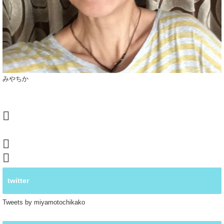
みやちか
twitter
Tweets by miyamotochikako