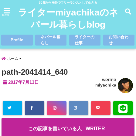
50歳から海外でフリーランスとして生きる
ライターmiyachikaのネ
menu
パール暮らしblog
ネパール暮
ライターの
お問い合わ
Profile
らし
仕事
せ
ホーム
path-2041414_640
WRITER
2017年7月13日
miyachika
この記事を書いている人 -
WRITER
-