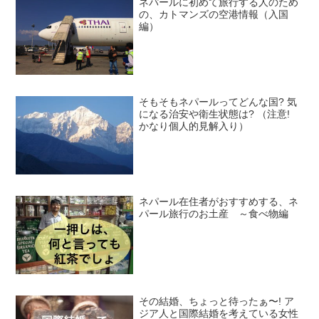
ネパールに初めて旅行する人のため
の、カトマンズの空港情報（入国
編）
そもそもネパールってどんな国? 気
になる治安や衛生状態は? （注意!
かなり個人的見解入り）
ネパール在住者がおすすめする、ネ
パール旅行のお土産 ～食べ物編
その結婚、ちょっと待ったぁ〜! ア
ジア人と国際結婚を考えている女性