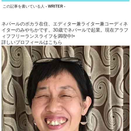
この記事を書いている人
- WRITER -
ネパールのポカラ在住、エディター兼ライター兼コーディネ
イターのみやちかです。30歳でネパールで起業。現在アラフ
ィフフリーランスライフを満喫中!⇨
詳しいプロフィールはこちら