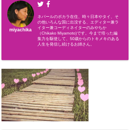
ネパールのポカラ在住、時々日本やタイ、そ
の他いろんな国に出没する、エディター兼ラ
イター兼コーディネイターのみやちか
miyachika
（Chikako Miyamoto)です。今まで培った編
集力を駆使して、50歳からのトキメキのある
人生を発信し続けるお姉さん。