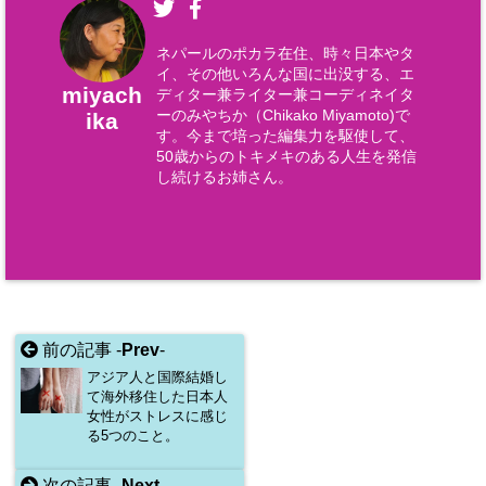
ネパールのポカラ在住、時々日本やタ
イ、その他いろんな国に出没する、エ
miyach
ディター兼ライター兼コーディネイタ
ーのみやちか（Chikako Miyamoto)で
ika
す。今まで培った編集力を駆使して、
50歳からのトキメキのある人生を発信
し続けるお姉さん。
前の記事 -
Prev
-
アジア人と国際結婚し
て海外移住した日本人
女性がストレスに感じ
る5つのこと。
次の記事 -
Next
-