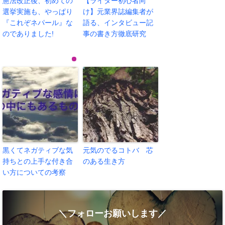
憲法改正後、初めての
【ライター初心者向
選挙実施も、やっぱり
け】元業界誌編集者が
『これぞネパール』な
語る、インタビュー記
のでありました!
事の書き方徹底研究
黒くてネガティブな気
元気のでるコトバ 芯
持ちとの上手な付き合
のある生き方
い方についての考察
＼フォローお願いします／