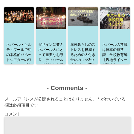
ネパール・キル
ダサインに並ぶ
海外暮らしのス
ネパールの常識
ティプールで初
ネパール人にと
トレスを軽減す
は日本の非常
の本格的パペッ
って重要なお祭
るための人付き
識 学校教育編
トシアターのワ
り、ティハール
合いのコツ3つ
【現地ライター
ークショップ！
ってどんなお祭
【ネパール暮ら
が語る】
通訳として参加
り？
しから学んだこ
した感想
と】
-
Comments
-
メールアドレスが公開されることはありません。
*
が付いている
欄は必須項目です
コメント