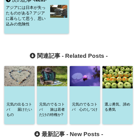
アジアには日本が失っ
たものがある? アジア
に暮らして思う、思い
込みの危険性
関連記事 -
Related Posts
-
元気の出るコト
元気のでるコト
元気のでるコト
選ぶ勇気、諦め
バ 届けたい
バ 旅は若者
バ 心のしつけ
る勇気
もの
だけの特権か?
最新記事 -
New Posts
-