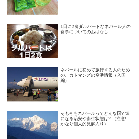
1日に2食ダルバートなネパール人の
食事についてのおはなし
ネパールに初めて旅行する人のため
の、カトマンズの空港情報（入国
編）
そもそもネパールってどんな国? 気
になる治安や衛生状態は? （注意!
かなり個人的見解入り）