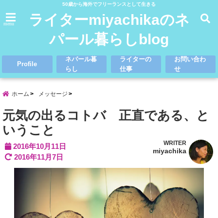
50歳から海外でフリーランスとして生きる
ライターmiyachikaのネ
menu
パール暮らしblog
ネパール暮
ライターの
お問い合わ
Profile
らし
仕事
せ
ホーム
メッセージ
元気の出るコトバ 正直である、と
いうこと
WRITER
2016年10月11日
miyachika
2016年11月7日