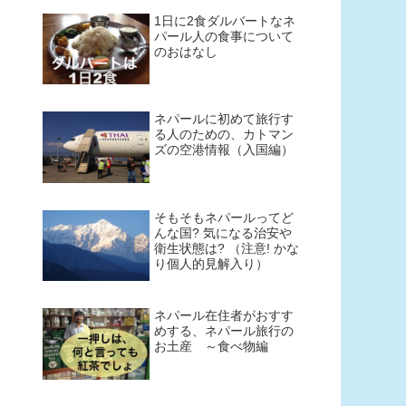
1日に2食ダルバートなネ
パール人の食事について
のおはなし
ネパールに初めて旅行す
る人のための、カトマン
ズの空港情報（入国編）
そもそもネパールってど
んな国? 気になる治安や
衛生状態は? （注意! かな
り個人的見解入り）
ネパール在住者がおすす
めする、ネパール旅行の
お土産 ～食べ物編