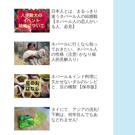
日本人とは、まるっきり
違うネパール人の結婚観
【ネパール人の恋人がい
る人、必見】
ネパールに行くなら知っ
ておきたい、ネパール人
の性格（注意! かなり個
人的見解入り）
ネパール＆インド料理に
欠かせないダルのレシピ
と、豆の種類 【保存版】
タイにて、アジアの洗礼!
下痢は、何年住んでもあ
などれません!