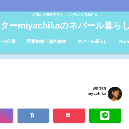
50歳から海外でフリーランスとして生きる
ターmiyachikaのネパール暮らしb
ーの仕事
国際結婚・海外移住
ネパール暮らし
Profi
WRITER
miyachika