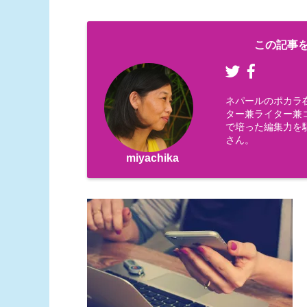
この記事を
ネパールのポカラ
ター兼ライター兼コー
で培った編集力を
さん。
miyachika