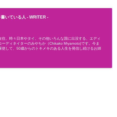
書いている人 -
WRITER
-
在住、時々日本やタイ、その他いろんな国に出没する、エディ
ディネイターのみやちか（Chikako Miyamoto)です。今ま
駆使して、50歳からのトキメキのある人生を発信し続けるお姉