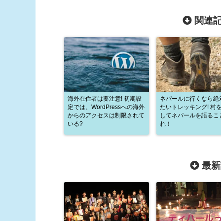
関連記
海外在住者は要注意! 初期設
ネパールに行くなら絶
定では、WordPressへの海外
たいトレッキング! 村
からのアクセスは制限されて
してネパールを語るこ
いる?
れ！
最新