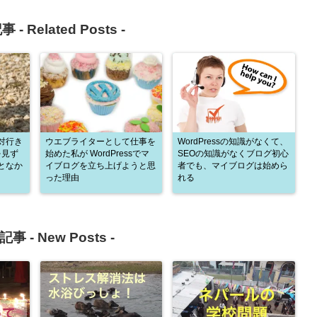
事 -
Related Posts
-
対行き
ウエブライターとして仕事を
WordPressの知識がなくて、
を見ず
始めた私が WordPressでマ
SEOの知識がなくブログ初心
となか
イブログを立ち上げようと思
者でも、マイブログは始めら
った理由
れる
記事 -
New Posts
-