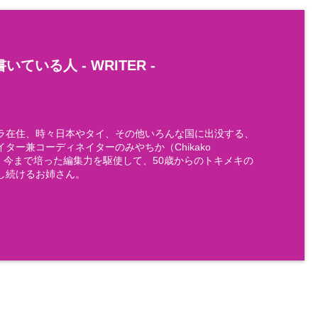
いている人 -
WRITER
-
ラ在住、時々日本やタイ、その他いろんな国に出没する、
ター兼コーディネイターのみやちか（Chikako
)です。今まで培った編集力を駆使して、50歳からのトキメキの
し続けるお姉さん。