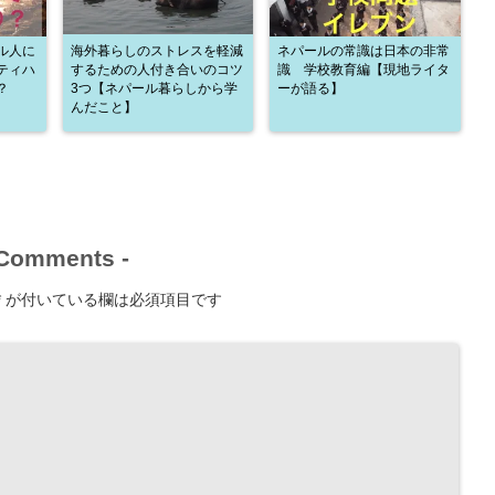
ル人に
海外暮らしのストレスを軽減
ネパールの常識は日本の非常
ティハ
するための人付き合いのコツ
識 学校教育編【現地ライタ
？
3つ【ネパール暮らしから学
ーが語る】
んだこと】
Comments
-
*
が付いている欄は必須項目です