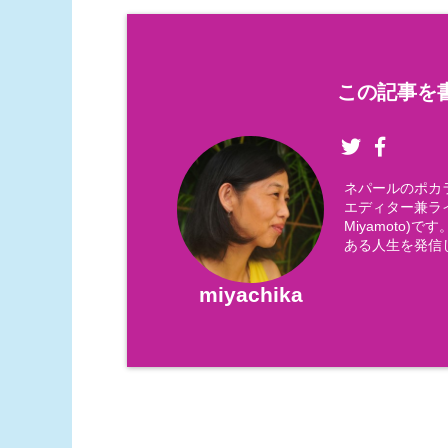
この記事を書
ネパールのポカ
エディター兼ライ
Miyamoto
ある人生を発信
miyachika