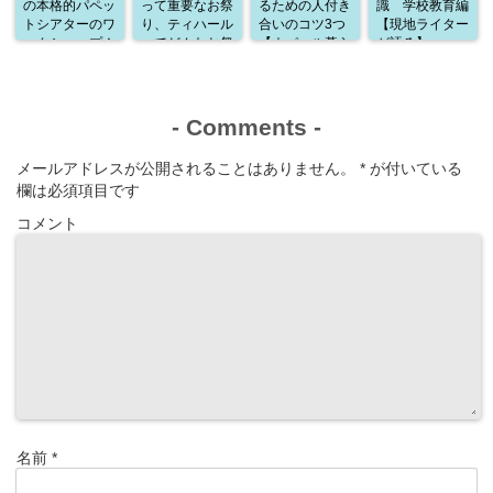
の本格的パペッ
って重要なお祭
るための人付き
識 学校教育編
トシアターのワ
り、ティハール
合いのコツ3つ
【現地ライター
ークショップ！
ってどんなお祭
【ネパール暮ら
が語る】
通訳として参加
り？
しから学んだこ
した感想
と】
-
Comments
-
メールアドレスが公開されることはありません。
*
が付いている
欄は必須項目です
コメント
名前
*