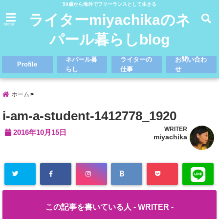
50歳から海外でフリーランスとして生きる
ライターmiyachikaのネ
menu
パール暮らしblog
ネパール暮
ライターの
お問い合わ
Profile
らし
仕事
せ
ホーム
i-am-a-student-1412778_1920
WRITER
2016年10月15日
miyachika
この記事を書いている人 -
WRITER
-