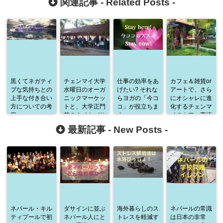
関連記事 -
Related Posts
-
黒くてネガティ
チェンマイ大学
仕事の効率をあ
カフェ＆雑貨or
ブな気持ちとの
水曜日のオーガ
げたい? それな
アートで、さら
上手な付き合い
ニックマーケッ
らヨガの「今コ
にオシャレに進
方についての考
トと、大学正門
コ」が役立ちま
化するチェンマ
察
前のナイトバサ
す。
イのカフェ事情
ールに行ってき
最新記事 -
New Posts
-
たよ
ネパール・キル
ダサインに並ぶ
海外暮らしのス
ネパールの常識
ティプールで初
ネパール人にと
トレスを軽減す
は日本の非常