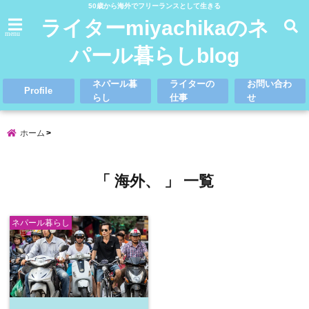
50歳から海外でフリーランスとして生きる
ライターmiyachikaのネ
menu
パール暮らしblog
ネパール暮
ライターの
お問い合わ
Profile
らし
仕事
せ
ホーム
「 海外、 」 一覧
ネパール暮らし