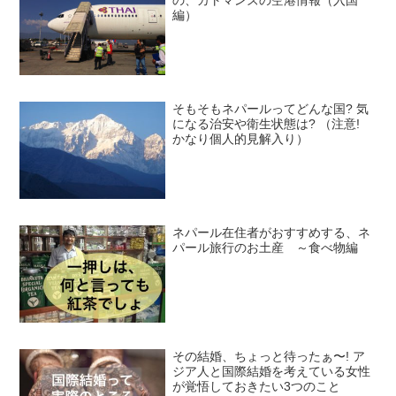
の、カトマンズの空港情報（入国
編）
そもそもネパールってどんな国? 気
になる治安や衛生状態は? （注意!
かなり個人的見解入り）
ネパール在住者がおすすめする、ネ
パール旅行のお土産 ～食べ物編
その結婚、ちょっと待ったぁ〜! ア
ジア人と国際結婚を考えている女性
が覚悟しておきたい3つのこと