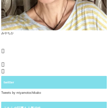
みやちか
twitter
Tweets by miyamotochikako