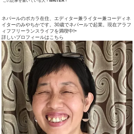
この記事を書いている人
- WRITER -
ネパールのポカラ在住、エディター兼ライター兼コーディネ
イターのみやちかです。30歳でネパールで起業。現在アラフ
ィフフリーランスライフを満喫中!⇨
詳しいプロフィールはこちら