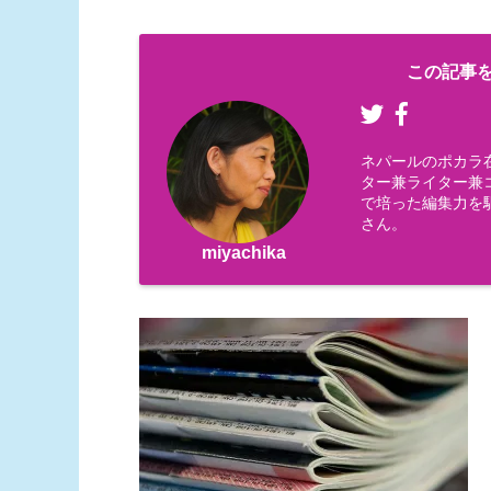
この記事を
ネパールのポカラ
ター兼ライター兼コー
で培った編集力を
さん。
miyachika