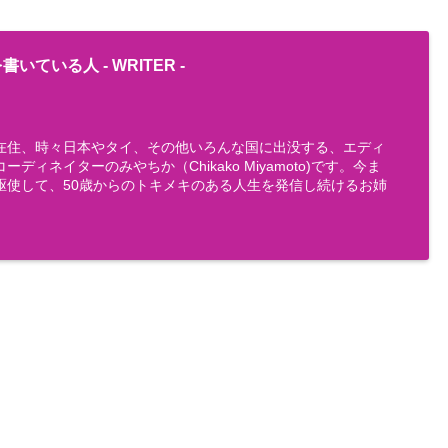
書いている人 -
WRITER
-
在住、時々日本やタイ、その他いろんな国に出没する、エディ
ディネイターのみやちか（Chikako Miyamoto)です。今ま
駆使して、50歳からのトキメキのある人生を発信し続けるお姉