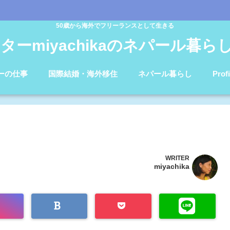
50歳から海外でフリーランスとして生きる
ターmiyachikaのネパール暮らしb
ーの仕事
国際結婚・海外移住
ネパール暮らし
Profi
WRITER
miyachika