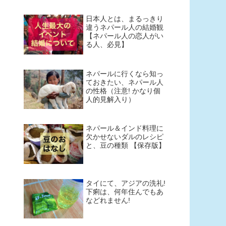
日本人とは、まるっきり
違うネパール人の結婚観
【ネパール人の恋人がい
る人、必見】
ネパールに行くなら知っ
ておきたい、ネパール人
の性格（注意! かなり個
人的見解入り）
ネパール＆インド料理に
欠かせないダルのレシピ
と、豆の種類 【保存版】
タイにて、アジアの洗礼!
下痢は、何年住んでもあ
などれません!