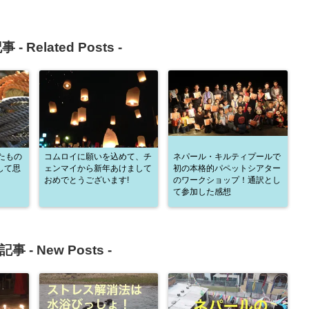
事 -
Related Posts
-
たもの
コムロイに願いを込めて、チ
ネパール・キルティプールで
して思
ェンマイから新年あけまして
初の本格的パペットシアター
おめでとうございます!
のワークショップ！通訳とし
て参加した感想
記事 -
New Posts
-