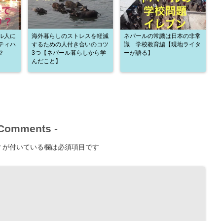
ル人に
海外暮らしのストレスを軽減
ネパールの常識は日本の非常
ティハ
するための人付き合いのコツ
識 学校教育編【現地ライタ
？
3つ【ネパール暮らしから学
ーが語る】
んだこと】
Comments
-
*
が付いている欄は必須項目です