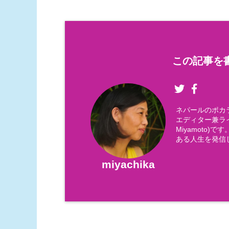
この記事を書
ネパールのポカ
エディター兼ライ
Miyamoto
ある人生を発信
miyachika