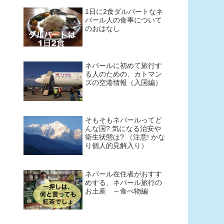
1日に2食ダルバートなネ
パール人の食事について
のおはなし
ネパールに初めて旅行す
る人のための、カトマン
ズの空港情報（入国編）
そもそもネパールってど
んな国? 気になる治安や
衛生状態は? （注意! かな
り個人的見解入り）
ネパール在住者がおすす
めする、ネパール旅行の
お土産 ～食べ物編