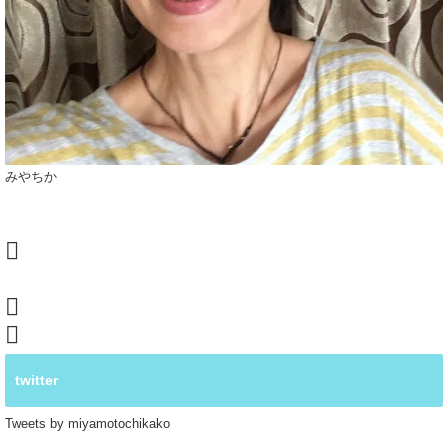
みやちか
twitter
Tweets by miyamotochikako