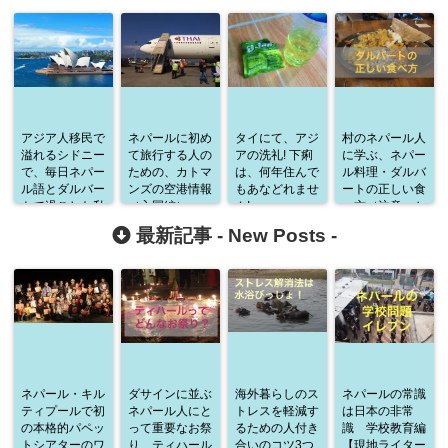
アジア人移民で
ネパールに初め
タイにて、アジ
村のネパール人
溢れるシドニー
て旅行する人の
アの洗礼! 下痢
に学ぶ、ネパー
で、毎日ネパー
ための、カトマ
は、何年住んで
ル料理・ダルバ
ル語とダルバー
ンズの空港情報
もあなどれませ
ートの正しい食
トで過ごした私
（入国編）
ん!
べ方（注意：か
が感じたこと
なり個人的見解
最新記事 -
New Posts
-
記事です）
ネパール・キル
ダサインに並ぶ
海外暮らしのス
ネパールの常識
ティプールで初
ネパール人にと
トレスを軽減す
は日本の非常
の本格的パペッ
って重要なお祭
るための人付き
識 学校教育編
トシアターのワ
り、ティハール
合いのコツ3つ
【現地ライター