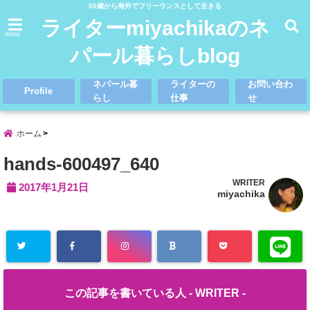
50歳から海外でフリーランスとして生きる
ライターmiyachikaのネ
menu
パール暮らしblog
ネパール暮
ライターの
お問い合わ
Profile
らし
仕事
せ
ホーム
hands-600497_640
WRITER
2017年1月21日
miyachika
この記事を書いている人 -
WRITER
-