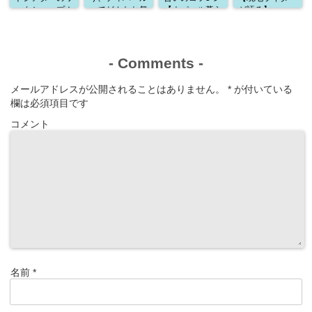
ークショップ！
ってどんなお祭
【ネパール暮ら
が語る】
通訳として参加
り？
しから学んだこ
した感想
と】
-
Comments
-
メールアドレスが公開されることはありません。
*
が付いている
欄は必須項目です
コメント
名前
*