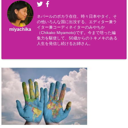
ネパールのポカラ在住、時々日本やタイ、そ
の他いろんな国に出没する、エディター兼ラ
イター兼コーディネイターのみやちか
miyachika
（Chikako Miyamoto)です。今まで培った編
集力を駆使して、50歳からのトキメキのある
人生を発信し続けるお姉さん。