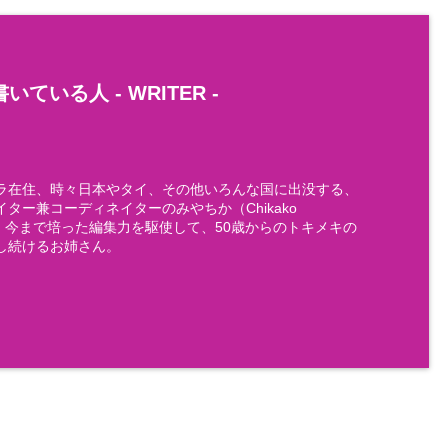
いている人 -
WRITER
-
ラ在住、時々日本やタイ、その他いろんな国に出没する、
ター兼コーディネイターのみやちか（Chikako
)です。今まで培った編集力を駆使して、50歳からのトキメキの
し続けるお姉さん。