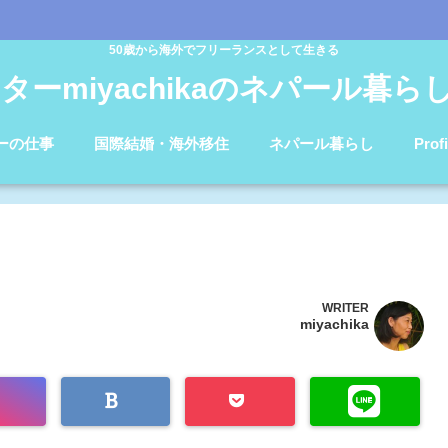
50歳から海外でフリーランスとして生きる
ターmiyachikaのネパール暮らしb
ーの仕事
国際結婚・海外移住
ネパール暮らし
Profi
WRITER
miyachika