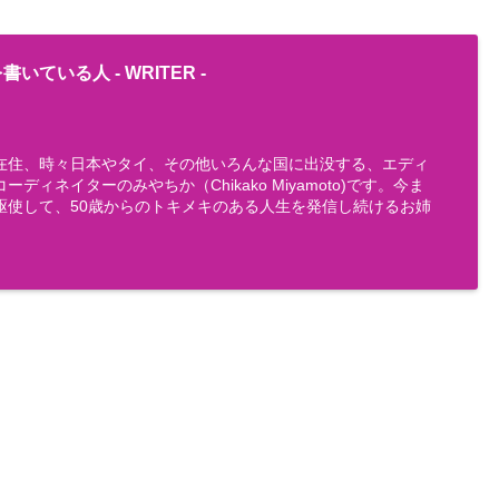
書いている人 -
WRITER
-
在住、時々日本やタイ、その他いろんな国に出没する、エディ
ディネイターのみやちか（Chikako Miyamoto)です。今ま
駆使して、50歳からのトキメキのある人生を発信し続けるお姉