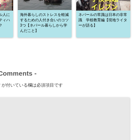
ル人に
海外暮らしのストレスを軽減
ネパールの常識は日本の非常
ティハ
するための人付き合いのコツ
識 学校教育編【現地ライタ
？
3つ【ネパール暮らしから学
ーが語る】
んだこと】
Comments
-
*
が付いている欄は必須項目です