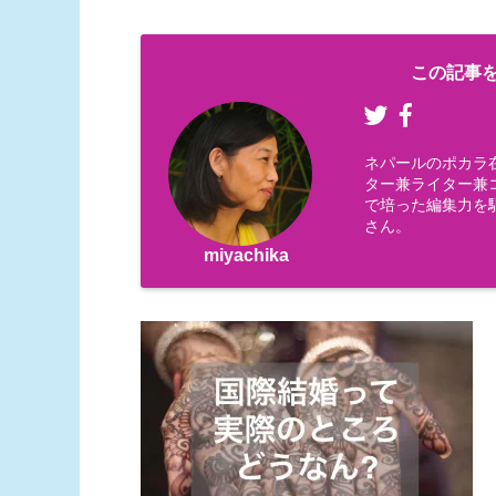
この記事を
ネパールのポカラ
ター兼ライター兼コー
で培った編集力を
さん。
miyachika