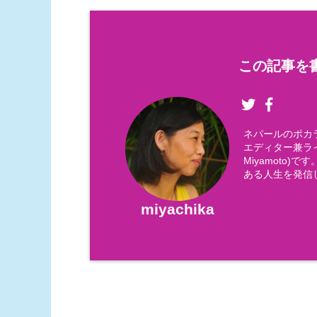
この記事を書
ネパールのポカ
エディター兼ライ
Miyamoto
ある人生を発信
miyachika