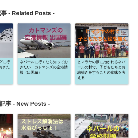
事 -
Related Posts
-
グに行
ネパールに行くなら知ってお
ヒマラヤの懐に抱かれるネパ
おきた
きたい カトマンズの空港情
ールの村で、子どもたちとお
報（出国編）
絵描きをすることの意味を考
える
記事 -
New Posts
-