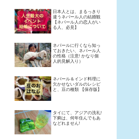
日本人とは、まるっきり
違うネパール人の結婚観
【ネパール人の恋人がい
る人、必見】
ネパールに行くなら知っ
ておきたい、ネパール人
の性格（注意! かなり個
人的見解入り）
ネパール＆インド料理に
欠かせないダルのレシピ
と、豆の種類 【保存版】
タイにて、アジアの洗礼!
下痢は、何年住んでもあ
などれません!