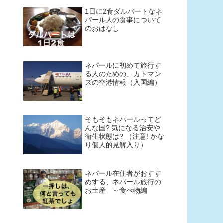
1日に2食ダルバートなネ
パール人の食事について
のおはなし
ネパールに初めて旅行す
る人のための、カトマン
ズの空港情報（入国編）
そもそもネパールってど
んな国? 気になる治安や
衛生状態は? （注意! かな
り個人的見解入り）
ネパール在住者がおすす
めする、ネパール旅行の
お土産 ～食べ物編