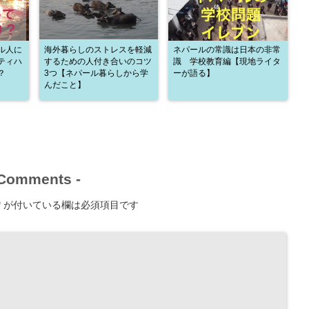
ル人に
海外暮らしのストレスを軽減
ネパールの常識は日本の非常
ティハ
するための人付き合いのコツ
識 学校教育編【現地ライタ
？
3つ【ネパール暮らしから学
ーが語る】
んだこと】
Comments
-
*
が付いている欄は必須項目です