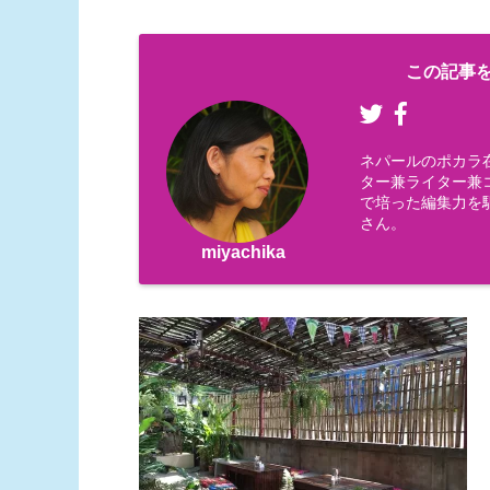
この記事を
ネパールのポカラ
ター兼ライター兼コー
で培った編集力を
さん。
miyachika