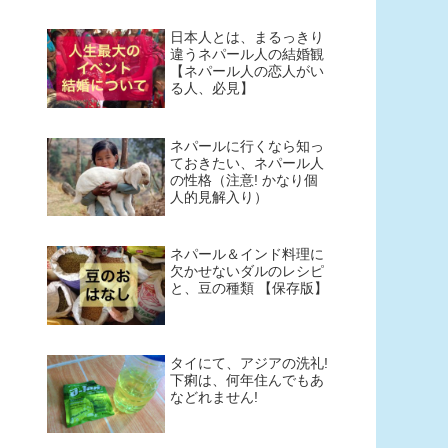
日本人とは、まるっきり
違うネパール人の結婚観
【ネパール人の恋人がい
る人、必見】
ネパールに行くなら知っ
ておきたい、ネパール人
の性格（注意! かなり個
人的見解入り）
ネパール＆インド料理に
欠かせないダルのレシピ
と、豆の種類 【保存版】
タイにて、アジアの洗礼!
下痢は、何年住んでもあ
などれません!