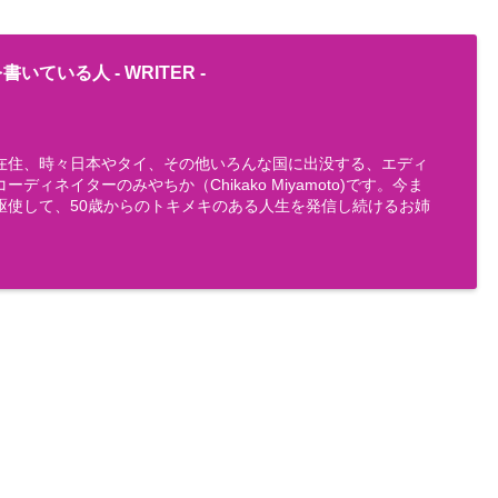
書いている人 -
WRITER
-
在住、時々日本やタイ、その他いろんな国に出没する、エディ
ディネイターのみやちか（Chikako Miyamoto)です。今ま
駆使して、50歳からのトキメキのある人生を発信し続けるお姉