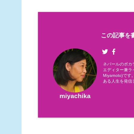
この記事を書
ネパールのポカ
エディター兼ライ
Miyamoto
ある人生を発信
miyachika