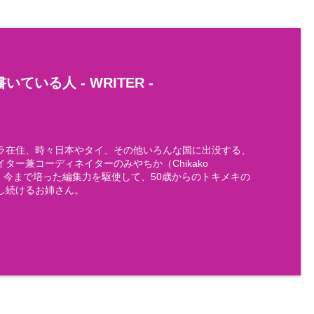
いている人 -
WRITER
-
ラ在住、時々日本やタイ、その他いろんな国に出没する、
ター兼コーディネイターのみやちか（Chikako
)です。今まで培った編集力を駆使して、50歳からのトキメキの
し続けるお姉さん。