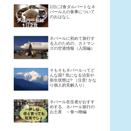
1日に2食ダルバートなネ
パール人の食事について
のおはなし
ネパールに初めて旅行す
る人のための、カトマン
ズの空港情報（入国編）
そもそもネパールってど
んな国? 気になる治安や
衛生状態は? （注意! かな
り個人的見解入り）
ネパール在住者がおすす
めする、ネパール旅行の
お土産 ～食べ物編