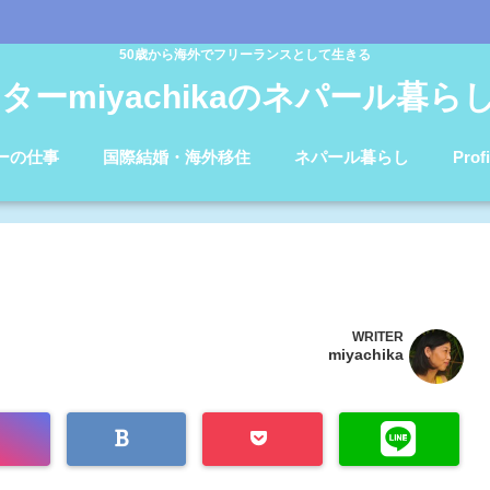
50歳から海外でフリーランスとして生きる
ターmiyachikaのネパール暮らしb
ーの仕事
国際結婚・海外移住
ネパール暮らし
Profi
WRITER
miyachika