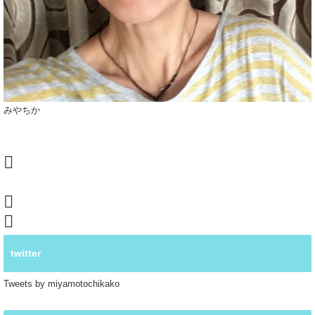
みやちか
twitter
Tweets by miyamotochikako