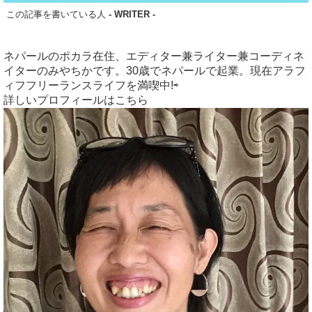
この記事を書いている人
- WRITER -
ネパールのポカラ在住、エディター兼ライター兼コーディネ
イターのみやちかです。30歳でネパールで起業。現在アラフ
ィフフリーランスライフを満喫中!⇨
詳しいプロフィールはこちら