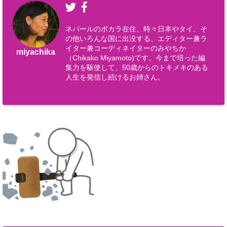
ネパールのポカラ在住、時々日本やタイ、そ
の他いろんな国に出没する、エディター兼ラ
イター兼コーディネイターのみやちか
miyachika
（Chikako Miyamoto)です。今まで培った編
集力を駆使して、50歳からのトキメキのある
人生を発信し続けるお姉さん。