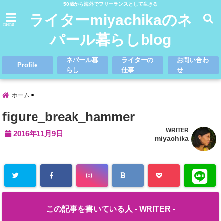
50歳から海外でフリーランスとして生きる
ライターmiyachikaのネ
menu
パール暮らしblog
ネパール暮
ライターの
お問い合わ
Profile
らし
仕事
せ
ホーム
figure_break_hammer
WRITER
2016年11月9日
miyachika
この記事を書いている人 -
WRITER
-