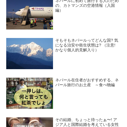
ネパールに初めて旅行する人のため
の、カトマンズの空港情報（入国
編）
そもそもネパールってどんな国? 気
になる治安や衛生状態は? （注意!
かなり個人的見解入り）
ネパール在住者がおすすめする、ネ
パール旅行のお土産 ～食べ物編
その結婚、ちょっと待ったぁ〜! ア
ジア人と国際結婚を考えている女性