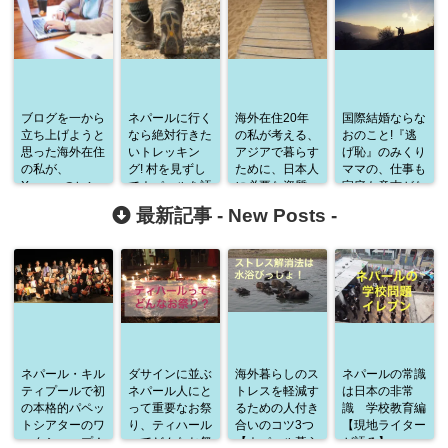
ブログを一から
ネパールに行く
海外在住20年
国際結婚ならな
立ち上げようと
なら絶対行きた
の私が考える、
おのこと!『逃
思った海外在住
いトレッキン
アジアで暮らす
げ恥』のみくり
の私が、
グ! 村を見ずし
ために、日本人
ママの、仕事も
Xserverのレン
てネパールを語
に必要な資質
家庭も意志がな
タル契約に4日
ることなかれ！
いと続かない、
最新記事 -
New Posts
-
間もかかった理
という名言に共
由
感
ネパール・キル
ダサインに並ぶ
海外暮らしのス
ネパールの常識
ティプールで初
ネパール人にと
トレスを軽減す
は日本の非常
の本格的パペッ
って重要なお祭
るための人付き
識 学校教育編
トシアターのワ
り、ティハール
合いのコツ3つ
【現地ライター
ークショップ！
ってどんなお祭
【ネパール暮ら
が語る】