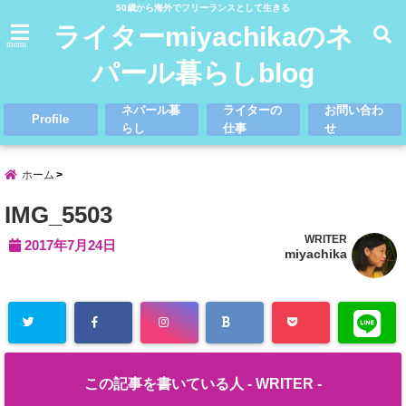
50歳から海外でフリーランスとして生きる
ライターmiyachikaのネ
menu
パール暮らしblog
ネパール暮
ライターの
お問い合わ
Profile
らし
仕事
せ
ホーム
IMG_5503
WRITER
2017年7月24日
miyachika
この記事を書いている人 -
WRITER
-