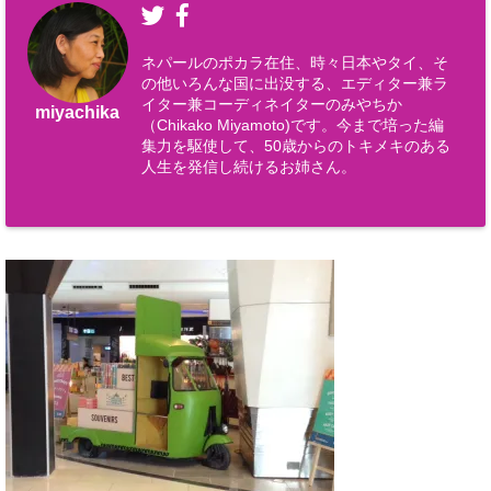
ネパールのポカラ在住、時々日本やタイ、そ
の他いろんな国に出没する、エディター兼ラ
イター兼コーディネイターのみやちか
miyachika
（Chikako Miyamoto)です。今まで培った編
集力を駆使して、50歳からのトキメキのある
人生を発信し続けるお姉さん。