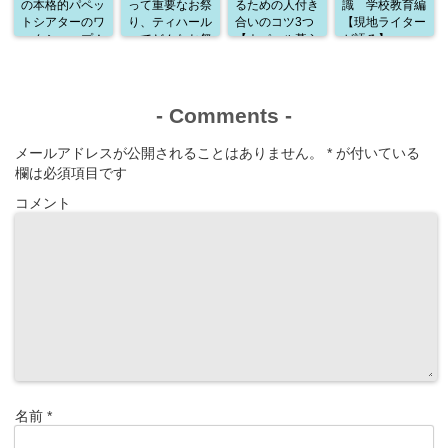
の本格的パペッ
って重要なお祭
るための人付き
識 学校教育編
トシアターのワ
り、ティハール
合いのコツ3つ
【現地ライター
ークショップ！
ってどんなお祭
【ネパール暮ら
が語る】
通訳として参加
り？
しから学んだこ
した感想
と】
-
Comments
-
メールアドレスが公開されることはありません。
*
が付いている
欄は必須項目です
コメント
名前
*