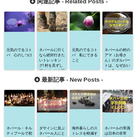
関連記事 -
Related Posts
-
元気のでるコト
ネパールに行く
元気のでるコト
ネパールの村の
バ 心のしつけ
なら絶対行きた
バ 私にできる
アマ（お母さ
いトレッキン
こと
ん）のダルバー
グ! 村を見ずし
トは、なぜおい
てネパールを語
しい?
ることなかれ！
最新記事 -
New Posts
-
ネパール・キル
ダサインに並ぶ
海外暮らしのス
ネパールの常識
ティプールで初
ネパール人にと
トレスを軽減す
は日本の非常