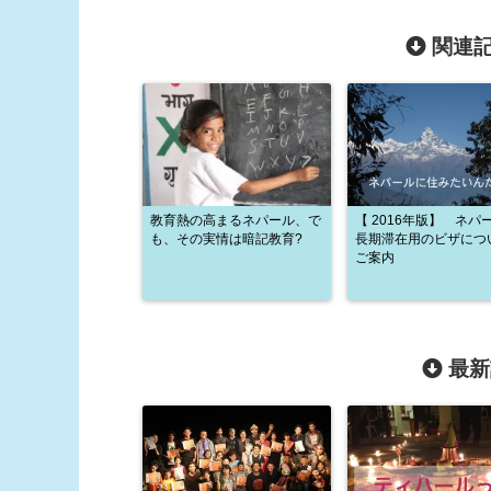
関連記
教育熱の高まるネパール、で
【 2016年版】 ネパ
も、その実情は暗記教育?
長期滞在用のビザにつ
ご案内
最新