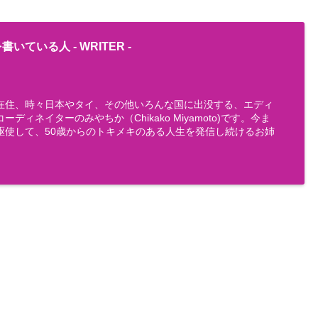
書いている人 -
WRITER
-
在住、時々日本やタイ、その他いろんな国に出没する、エディ
ディネイターのみやちか（Chikako Miyamoto)です。今ま
駆使して、50歳からのトキメキのある人生を発信し続けるお姉