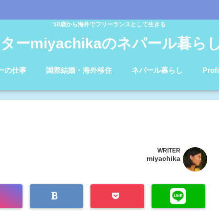
50歳から海外でフリーランスとして生きる
ターmiyachikaのネパール暮らしb
ーの仕事
国際結婚・海外移住
ネパール暮らし
Profi
WRITER
miyachika