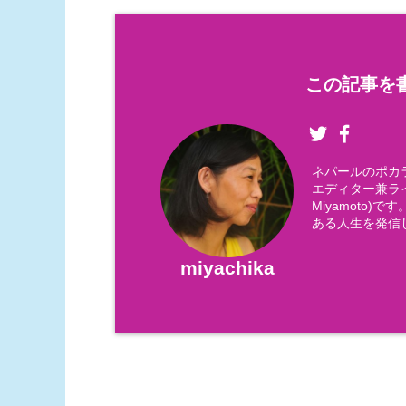
この記事を書
ネパールのポカ
エディター兼ライ
Miyamoto
ある人生を発信
miyachika