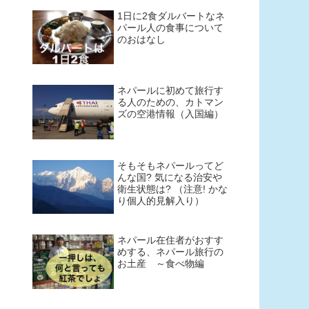
1日に2食ダルバートなネ
パール人の食事について
のおはなし
ネパールに初めて旅行す
る人のための、カトマン
ズの空港情報（入国編）
そもそもネパールってど
んな国? 気になる治安や
衛生状態は? （注意! かな
り個人的見解入り）
ネパール在住者がおすす
めする、ネパール旅行の
お土産 ～食べ物編