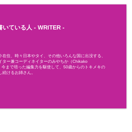
いている人 -
WRITER
-
ラ在住、時々日本やタイ、その他いろんな国に出没する、
ター兼コーディネイターのみやちか（Chikako
)です。今まで培った編集力を駆使して、50歳からのトキメキの
し続けるお姉さん。