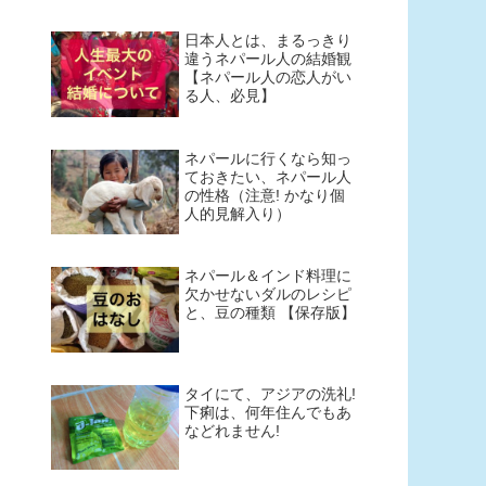
日本人とは、まるっきり
違うネパール人の結婚観
【ネパール人の恋人がい
る人、必見】
ネパールに行くなら知っ
ておきたい、ネパール人
の性格（注意! かなり個
人的見解入り）
ネパール＆インド料理に
欠かせないダルのレシピ
と、豆の種類 【保存版】
タイにて、アジアの洗礼!
下痢は、何年住んでもあ
などれません!