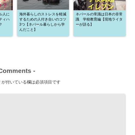
ル人に
海外暮らしのストレスを軽減
ネパールの常識は日本の非常
ティハ
するための人付き合いのコツ
識 学校教育編【現地ライタ
？
3つ【ネパール暮らしから学
ーが語る】
んだこと】
Comments
-
*
が付いている欄は必須項目です