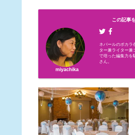
この記事を
ネパールのポカラ
ター兼ライター兼コー
で培った編集力を
さん。
miyachika