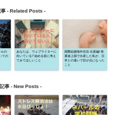
事 -
Related Posts
-
ールの
あなたは、ウェブライターに
国際結婚海外在住 出産編! 発
いての
向いている? 始める前に考え
展途上国で出産した私が、日
てみてほしいこと
本との違いで目が点になった
こと
記事 -
New Posts
-