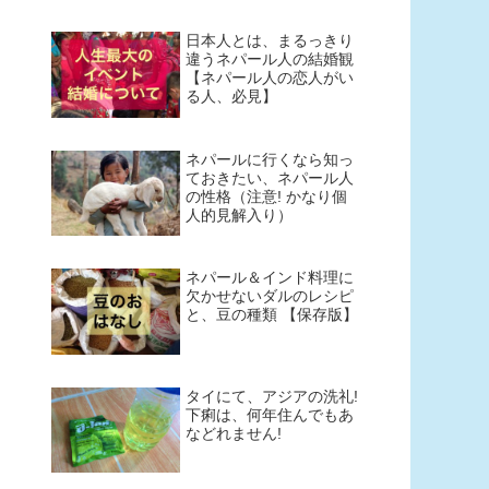
日本人とは、まるっきり
違うネパール人の結婚観
【ネパール人の恋人がい
る人、必見】
ネパールに行くなら知っ
ておきたい、ネパール人
の性格（注意! かなり個
人的見解入り）
ネパール＆インド料理に
欠かせないダルのレシピ
と、豆の種類 【保存版】
タイにて、アジアの洗礼!
下痢は、何年住んでもあ
などれません!