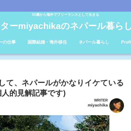
50歳から海外でフリーランスとして生きる
ターmiyachikaのネパール暮らしb
ーの仕事
国際結婚・海外移住
ネパール暮らし
Profi
して、ネパールがかなりイケている
個人的見解記事です)
WRITER
miyachika