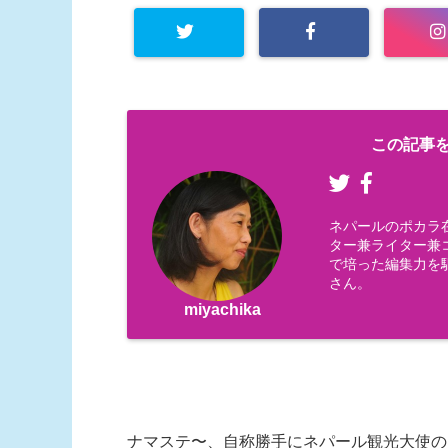
この記事を
ネパールのポカラ
ター兼ライター兼コー
で培った編集力を
さん。
miyachika
ナマステ〜、自称勝手にネパール観光大使のmiy