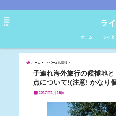
ライ
menu
ホーム
ライタ
ホーム
ネパール旅情報
子連れ海外旅行の候補地と
点について!(注意! かなり
2017年1月15日