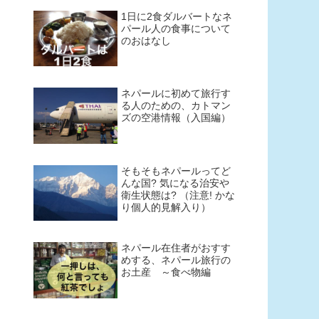
1日に2食ダルバートなネ
パール人の食事について
のおはなし
ネパールに初めて旅行す
る人のための、カトマン
ズの空港情報（入国編）
そもそもネパールってど
んな国? 気になる治安や
衛生状態は? （注意! かな
り個人的見解入り）
ネパール在住者がおすす
めする、ネパール旅行の
お土産 ～食べ物編