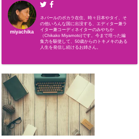
ネパールのポカラ在住、時々日本やタイ、そ
の他いろんな国に出没する、エディター兼ラ
イター兼コーディネイターのみやちか
miyachika
（Chikako Miyamoto)です。今まで培った編
集力を駆使して、50歳からのトキメキのある
人生を発信し続けるお姉さん。