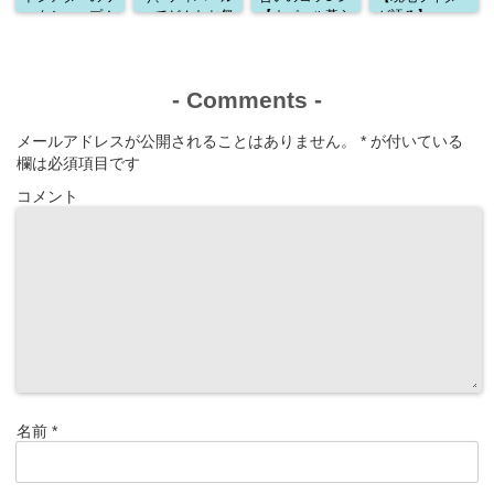
ークショップ！
ってどんなお祭
【ネパール暮ら
が語る】
通訳として参加
り？
しから学んだこ
した感想
と】
-
Comments
-
メールアドレスが公開されることはありません。
*
が付いている
欄は必須項目です
コメント
名前
*