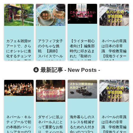
カフェ＆雑貨or
アラフィフ女子
【ライター初心
ネパールの常識
アートで、さら
の小ちゃな挑
者向け】編集部
は日本の非常
にオシャレに進
戦 【講師】
時代に叩き込ま
識 学校教育編
化するチェンマ
スパイスでヘル
れた『取材の
【現地ライター
イのカフェ事情
シーに! スパイ
掟』を大公開
が語る】
スティー講座
最新記事 -
New Posts
-
ネパール・キル
ダサインに並ぶ
海外暮らしのス
ネパールの常識
ティプールで初
ネパール人にと
トレスを軽減す
は日本の非常
の本格的パペッ
って重要なお祭
るための人付き
識 学校教育編
トシアターのワ
り、ティハール
合いのコツ3つ
【現地ライター