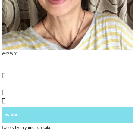
みやちか
twitter
Tweets by miyamotochikako