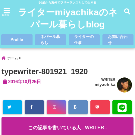
50歳から海外でフリーランスとして生きる
ライターmiyachikaのネ
menu
パール暮らしblog
ネパール暮
ライターの
お問い合わ
Profile
らし
仕事
せ
ホーム
typewriter-801921_1920
WRITER
2016年10月25日
miyachika
この記事を書いている人 -
WRITER
-