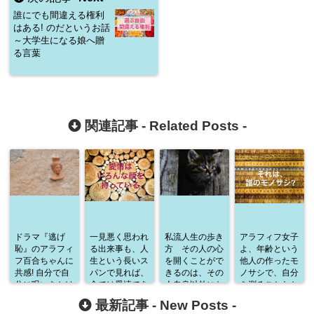
誰にでも間違える権利
はある! のだというお話
～大学生になる娘へ贈
る言葉
関連記事 -
Related Posts
-
ドラマ『逃げ
一見悪く思われ
私流人生の歩き
アラフィフ女子
恥』のアラフィ
る出来事も、人
方 その人の心
よ、年齢という
フ百合ちゃんに
生という長いス
を開くことがで
他人の作ったモ
共感! 自分で自
パンで見れば、
きるのは、その
ノサシで、自分
分に呪いをかけ
全ては愛情であ
人自身以外にな
を測ることなか
るのはやめよ
る
い
れ
最新記事 -
New Posts
-
う!