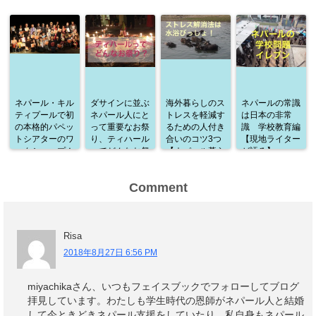
ネパール・キル
ダサインに並ぶ
海外暮らしのス
ネパールの常識
ティプールで初
ネパール人にと
トレスを軽減す
は日本の非常
の本格的パペッ
って重要なお祭
るための人付き
識 学校教育編
トシアターのワ
り、ティハール
合いのコツ3つ
【現地ライター
ークショップ！
ってどんなお祭
【ネパール暮ら
が語る】
通訳として参加
り？
しから学んだこ
した感想
と】
Comment
Risa
2018年8月27日 6:56 PM
miyachikaさん、いつもフェイスブックでフォローしてブログ
拝見しています。わたしも学生時代の恩師がネパール人と結婚
して今ときどきネパール支援をしていたり、私自身もネパール