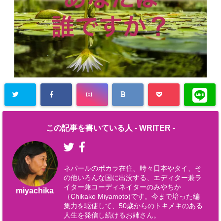
この記事を書いている人 -
WRITER
-
ネパールのポカラ在住、時々日本やタイ、そ
の他いろんな国に出没する、エディター兼ラ
イター兼コーディネイターのみやちか
miyachika
（Chikako Miyamoto)です。今まで培った編
集力を駆使して、50歳からのトキメキのある
人生を発信し続けるお姉さん。