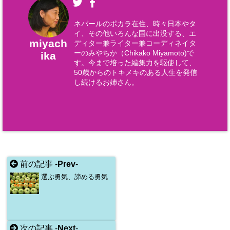
ネパールのポカラ在住、時々日本やタ
イ、その他いろんな国に出没する、エ
miyach
ディター兼ライター兼コーディネイタ
ーのみやちか（Chikako Miyamoto)で
ika
す。今まで培った編集力を駆使して、
50歳からのトキメキのある人生を発信
し続けるお姉さん。
前の記事 -
Prev
-
選ぶ勇気、諦める勇気
次の記事 -
Next
-