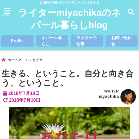
50歳から海外でフリーランスとして生きる
ライターmiyachikaのネ
menu
パール暮らしblog
ネパール暮
ライターの
お問い合わ
Profile
らし
仕事
せ
ホーム
エッセイ
生きる、ということ。自分と向き合
う、ということ。
WRITER
2018年7月18日
miyachika
2018年7月19日