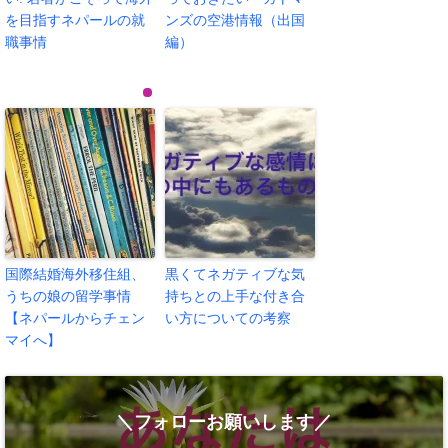
を目指すネパールの就
ンズの空港情報（出国
職事情
編）
国際結婚海外移住組、
黒くてネガティブな気
うちの娘の留学事情
持ちとの上手な付き合
【ネパールからチェン
い方についての考察
マイへ】
＼フォローお願いします／