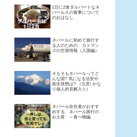
1日に2食ダルバートなネ
パール人の食事について
のおはなし
ネパールに初めて旅行す
る人のための、カトマン
ズの空港情報（入国編）
そもそもネパールってど
んな国? 気になる治安や
衛生状態は? （注意! かな
り個人的見解入り）
ネパール在住者がおすす
めする、ネパール旅行の
お土産 ～食べ物編