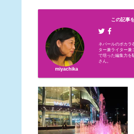
この記事を
ネパールのポカラ
ター兼ライター兼コー
で培った編集力を
さん。
miyachika