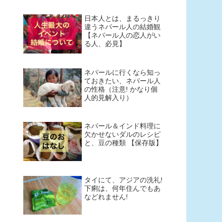
日本人とは、まるっきり
違うネパール人の結婚観
【ネパール人の恋人がい
る人、必見】
ネパールに行くなら知っ
ておきたい、ネパール人
の性格（注意! かなり個
人的見解入り）
ネパール＆インド料理に
欠かせないダルのレシピ
と、豆の種類 【保存版】
タイにて、アジアの洗礼!
下痢は、何年住んでもあ
などれません!