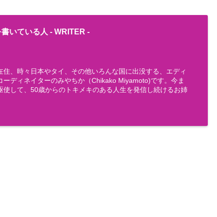
書いている人 -
WRITER
-
在住、時々日本やタイ、その他いろんな国に出没する、エディ
ディネイターのみやちか（Chikako Miyamoto)です。今ま
駆使して、50歳からのトキメキのある人生を発信し続けるお姉