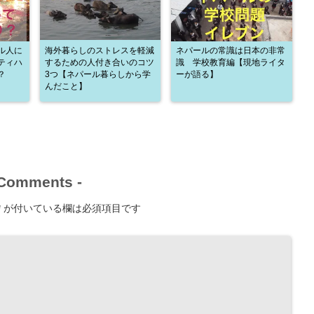
ル人に
海外暮らしのストレスを軽減
ネパールの常識は日本の非常
ティハ
するための人付き合いのコツ
識 学校教育編【現地ライタ
？
3つ【ネパール暮らしから学
ーが語る】
んだこと】
Comments
-
*
が付いている欄は必須項目です