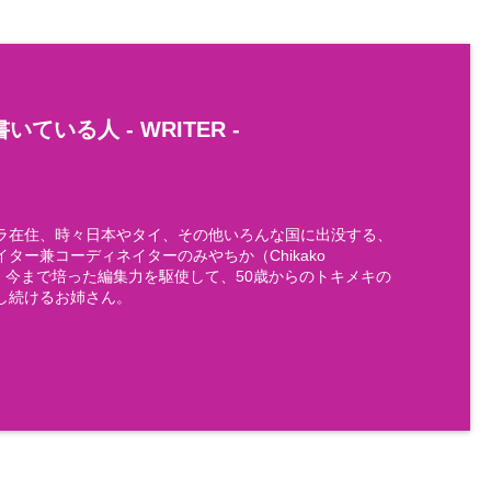
いている人 -
WRITER
-
ラ在住、時々日本やタイ、その他いろんな国に出没する、
ター兼コーディネイターのみやちか（Chikako
)です。今まで培った編集力を駆使して、50歳からのトキメキの
し続けるお姉さん。