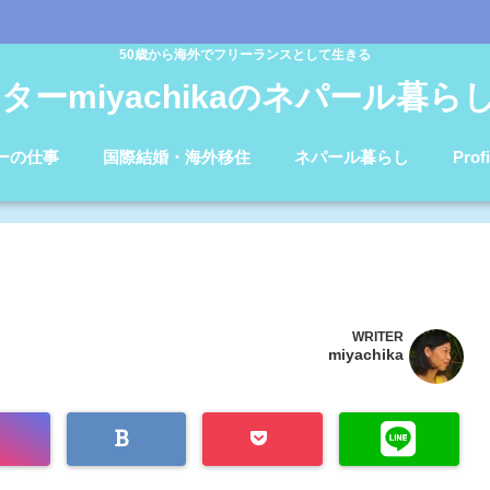
50歳から海外でフリーランスとして生きる
ターmiyachikaのネパール暮らしb
ーの仕事
国際結婚・海外移住
ネパール暮らし
Profi
WRITER
miyachika