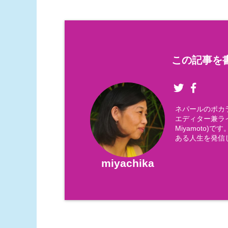
この記事を書
ネパールのポカ
エディター兼ライ
Miyamoto
ある人生を発信
miyachika