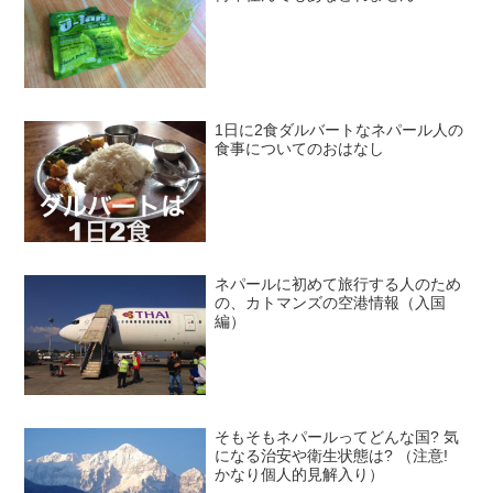
1日に2食ダルバートなネパール人の
食事についてのおはなし
ネパールに初めて旅行する人のため
の、カトマンズの空港情報（入国
編）
そもそもネパールってどんな国? 気
になる治安や衛生状態は? （注意!
かなり個人的見解入り）