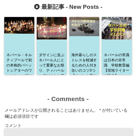
最新記事 -
New Posts
-
ネパール・キル
ダサインに並ぶ
海外暮らしのス
ネパールの常識
ティプールで初
ネパール人にと
トレスを軽減す
は日本の非常
の本格的パペッ
って重要なお祭
るための人付き
識 学校教育編
トシアターのワ
り、ティハール
合いのコツ3つ
【現地ライター
ークショップ！
ってどんなお祭
【ネパール暮ら
が語る】
通訳として参加
り？
しから学んだこ
した感想
と】
-
Comments
-
メールアドレスが公開されることはありません。
*
が付いている
欄は必須項目です
コメント