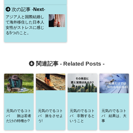
次の記事 -
Next
-
アジア人と国際結婚し
て海外移住した日本人
女性がストレスに感じ
る5つのこと。
関連記事 -
Related Posts
-
元気のでるコト
元気のでるコト
元気のでるコト
元気のでるコト
バ 旅は若者
バ 旅をさせよ
バ 非難すると
バ 結果は、大
だけの特権か?
う!
いうこと
事