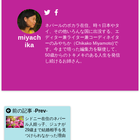
ネパールのポカラ在住、時々日本やタ
イ、その他いろんな国に出没する、エ
miyach
ディター兼ライター兼コーディネイタ
ーのみやちか（Chikako Miyamoto)で
ika
す。今まで培った編集力を駆使して、
50歳からのトキメキのある人生を発信
し続けるお姉さん。
前の記事 -
Prev
-
シドニー在住のネパー
ル人姪っ子、ジュナが
29歳まで結婚相手を見
つけられなかった理由