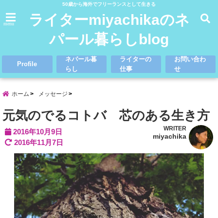
50歳から海外でフリーランスとして生きる
ライターmiyachikaのネ
menu
パール暮らしblog
ネパール暮
ライターの
お問い合わ
Profile
らし
仕事
せ
ホーム
メッセージ
元気のでるコトバ 芯のある生き方
WRITER
2016年10月9日
miyachika
2016年11月7日