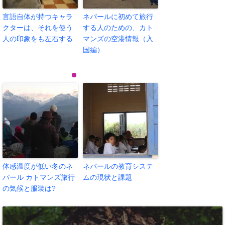
言語自体が持つキャラ
ネパールに初めて旅行
クターは、それを使う
する人のための、カト
人の印象をも左右する
マンズの空港情報（入
国編）
体感温度が低い冬のネ
ネパールの教育システ
パール カトマンズ旅行
ムの現状と課題
の気候と服装は?