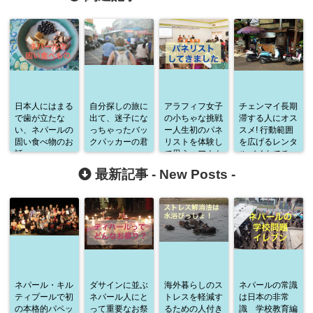
日本人にはまる
自分探しの旅に
アラフィフ女子
チェンマイ長期
で歯が立たな
出て、迷子にな
の小ちゃな挑戦
滞する人にオス
い、ネパールの
っちゃったバッ
ー人生初のパネ
スメ! 行動範囲
固い食べ物のお
クパッカーの君
リストを体験し
を広げるレンタ
話
へ
て思う、アウト
ルバイクでチェ
プットの大切さ
ンマイを駆け抜
最新記事 -
New Posts
-
けろ
ネパール・キル
ダサインに並ぶ
海外暮らしのス
ネパールの常識
ティプールで初
ネパール人にと
トレスを軽減す
は日本の非常
の本格的パペッ
って重要なお祭
るための人付き
識 学校教育編