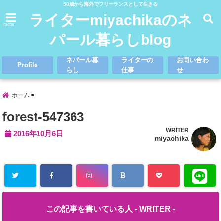
50歳から海外でフリーランスとして生きる
ライターmiyachikaのネ
menu
パール暮らしblog
ネパール暮
ライターの
お問い合わ
Profile
らし
仕事
せ
ホーム
forest-547363
WRITER
2016年10月6日
miyachika
この記事を書いている人 -
WRITER
-