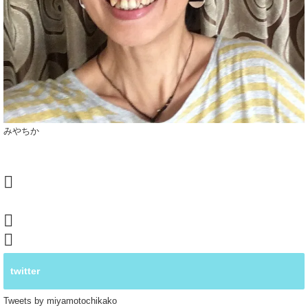
みやちか
twitter
Tweets by miyamotochikako