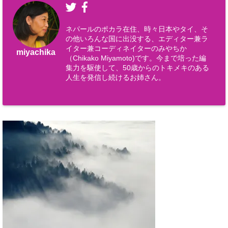
ネパールのポカラ在住、時々日本やタイ、そ
の他いろんな国に出没する、エディター兼ラ
イター兼コーディネイターのみやちか
miyachika
（Chikako Miyamoto)です。今まで培った編
集力を駆使して、50歳からのトキメキのある
人生を発信し続けるお姉さん。