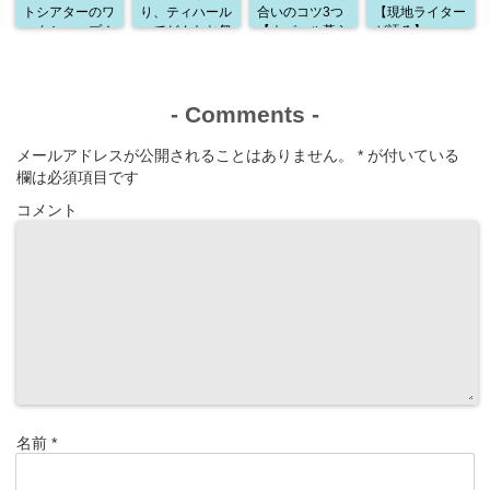
トシアターのワ
り、ティハール
合いのコツ3つ
【現地ライター
ークショップ！
ってどんなお祭
【ネパール暮ら
が語る】
通訳として参加
り？
しから学んだこ
した感想
と】
-
Comments
-
メールアドレスが公開されることはありません。
*
が付いている
欄は必須項目です
コメント
名前
*