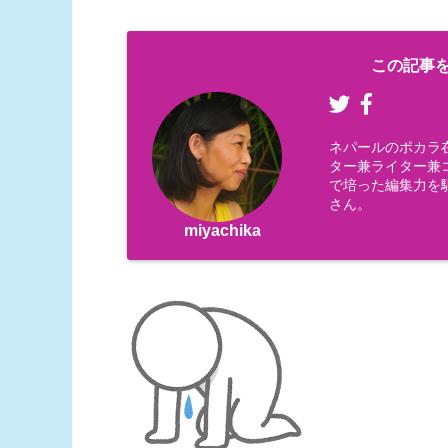
この記事を
ネパールのポカラ
ター兼ライター兼コー
で培った編集力を
さん。
miyachika