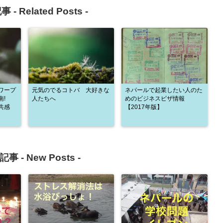
事 -
Related Posts
-
ワープ
元気のでるコトバ 大好きな
ネパールで起業したい人のた
南!
人たちへ
めのビジネスビザ情報
共感
【2017年版】
記事 -
New Posts
-