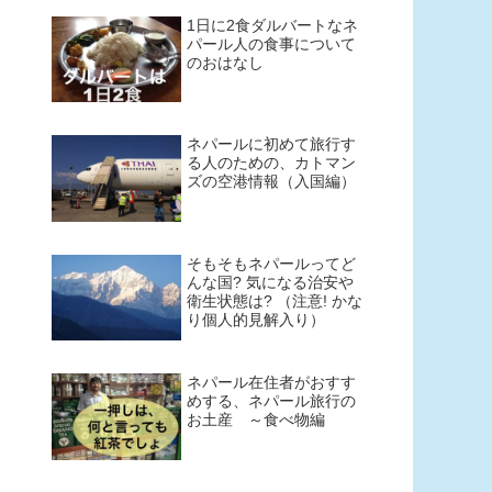
1日に2食ダルバートなネ
パール人の食事について
のおはなし
ネパールに初めて旅行す
る人のための、カトマン
ズの空港情報（入国編）
そもそもネパールってど
んな国? 気になる治安や
衛生状態は? （注意! かな
り個人的見解入り）
ネパール在住者がおすす
めする、ネパール旅行の
お土産 ～食べ物編