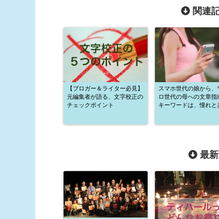
関連記
【ブロガー＆ライター必見】
スマホ世代の娘から、
元編集者が語る、文字校正の
ロ世代の母への文章指
チェックポイント
キーワードは、憧れと
最新