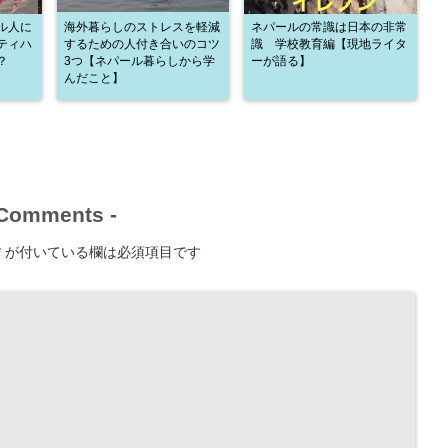
ル人に
海外暮らしのストレスを軽減
ネパールの常識は日本の非常
ティハ
するための人付き合いのコツ
識 学校教育編【現地ライタ
？
3つ【ネパール暮らしから学
ーが語る】
んだこと】
Comments
-
*
が付いている欄は必須項目です