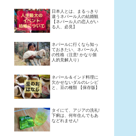
日本人とは、まるっきり
違うネパール人の結婚観
【ネパール人の恋人がい
る人、必見】
ネパールに行くなら知っ
ておきたい、ネパール人
の性格（注意! かなり個
人的見解入り）
ネパール＆インド料理に
欠かせないダルのレシピ
と、豆の種類 【保存版】
タイにて、アジアの洗礼!
下痢は、何年住んでもあ
などれません!