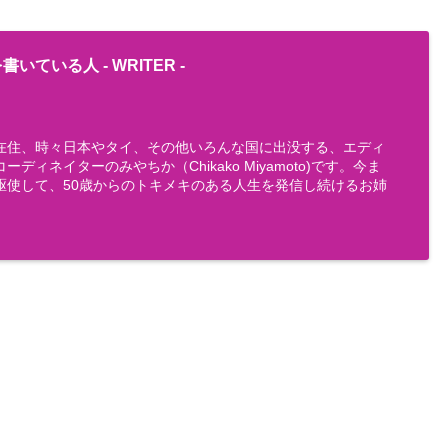
書いている人 -
WRITER
-
在住、時々日本やタイ、その他いろんな国に出没する、エディ
ディネイターのみやちか（Chikako Miyamoto)です。今ま
駆使して、50歳からのトキメキのある人生を発信し続けるお姉