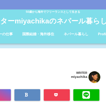
50歳から海外でフリーランスとして生きる
ターmiyachikaのネパール暮らしb
ーの仕事
国際結婚・海外移住
ネパール暮らし
Profi
WRITER
miyachika