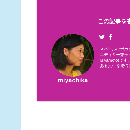
この記事を書
ネパールのポカ
エディター兼ライ
Miyamoto
ある人生を発信
miyachika