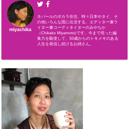
ネパールのポカラ在住、時々日本やタイ、そ
の他いろんな国に出没する、エディター兼ラ
イター兼コーディネイターのみやちか
miyachika
（Chikako Miyamoto)です。今まで培った編
集力を駆使して、50歳からのトキメキのある
人生を発信し続けるお姉さん。