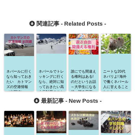
関連記事 -
Related Posts
-
ネパールに行く
ネパールでトレ
誰にでも間違え
ニートな20代
なら知っておき
ッキングに行く
る権利はある!
ネパリよ! 海外
たい カトマン
なら、絶対に知
のだというお話
で働くネパール
ズの空港情報
っておきたい高
～大学生になる
人に甘えること
（出国編）
山病対策のこと
娘へ贈る言葉
なかれ
最新記事 -
New Posts
-