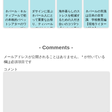
ネパール・キル
ダサインに並ぶ
海外暮らしのス
ネパールの常識
ティプールで初
ネパール人にと
トレスを軽減す
は日本の非常
の本格的パペッ
って重要なお祭
るための人付き
識 学校教育編
トシアターのワ
り、ティハール
合いのコツ3つ
【現地ライター
ークショップ！
ってどんなお祭
【ネパール暮ら
が語る】
通訳として参加
り？
しから学んだこ
した感想
と】
-
Comments
-
メールアドレスが公開されることはありません。
*
が付いている
欄は必須項目です
コメント