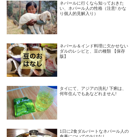
ネパールに行くなら知っておきた
い、ネパール人の性格（注意! かな
り個人的見解入り）
ネパール＆インド料理に欠かせない
ダルのレシピと、豆の種類 【保存
版】
タイにて、アジアの洗礼! 下痢は、
何年住んでもあなどれません!
1日に2食ダルバートなネパール人の
食事についてのおはなし