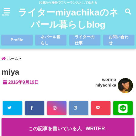
50歳から海外でフリーランスとして生きる
ライターmiyachikaのネ
menu
パール暮らしblog
ネパール暮
ライターの
お問い合わ
Profile
らし
仕事
せ
ホーム
miya
WRITER
2016年9月19日
miyachika
この記事を書いている人 -
WRITER
-