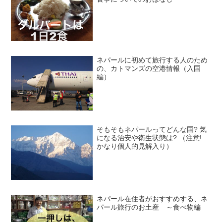
ネパールに初めて旅行する人のため
の、カトマンズの空港情報（入国
編）
そもそもネパールってどんな国? 気
になる治安や衛生状態は? （注意!
かなり個人的見解入り）
ネパール在住者がおすすめする、ネ
パール旅行のお土産 ～食べ物編